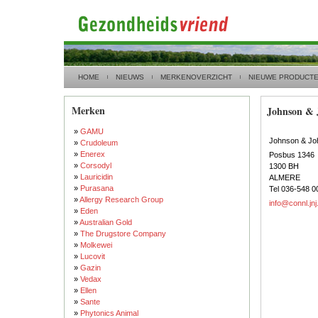
HOME
NIEUWS
MERKENOVERZICHT
NIEUWE PRODUCT
Merken
Johnson & 
»
GAMU
Johnson & J
»
Crudoleum
»
Enerex
Posbus 1346
»
Corsodyl
1300 BH
»
Lauricidin
ALMERE
»
Purasana
Tel 036-548 0
»
Allergy Research Group
info@connl.jn
»
Eden
»
Australian Gold
»
The Drugstore Company
»
Molkewei
»
Lucovit
»
Gazin
»
Vedax
»
Ellen
»
Sante
»
Phytonics Animal