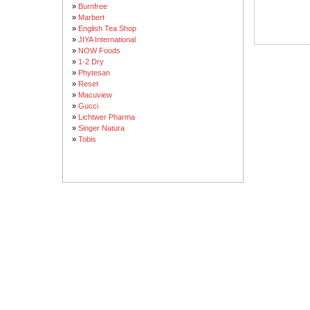
»
Burnfree
»
Marbert
»
English Tea Shop
»
JIYA International
»
NOW Foods
»
1-2 Dry
»
Phytesan
»
Reset
»
Macuview
»
Gucci
»
Lichtwer Pharma
»
Singer Natura
»
Tobis