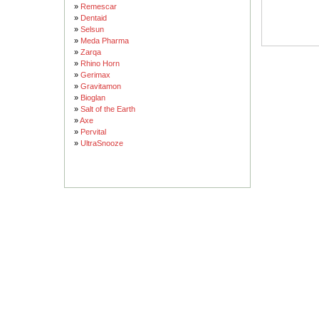
»
Remescar
»
Dentaid
»
Selsun
»
Meda Pharma
»
Zarqa
»
Rhino Horn
»
Gerimax
»
Gravitamon
»
Bioglan
»
Salt of the Earth
»
Axe
»
Pervital
»
UltraSnooze