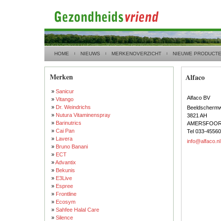
HOME
NIEUWS
MERKENOVERZICHT
NIEUWE PRODUCT
Merken
Alfaco
»
Sanicur
Alfaco BV
»
Vitango
»
Dr. Weindrichs
Beeldschermw
»
Nutura Vitaminenspray
3821 AH
»
Barinutrics
AMERSFOO
»
Cai Pan
Tel 033-4556
»
Lavera
info@alfaco.nl
»
Bruno Banani
»
ECT
»
Advantix
»
Bekunis
»
E3Live
»
Espree
»
Frontline
»
Ecosym
»
Sahfee Halal Care
»
Silence