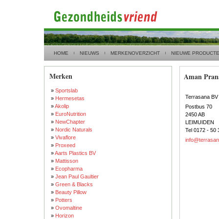
HOME
NIEUWS
MERKENOVERZICHT
NIEUWE PRODUCT
Merken
Aman Pran
»
Sportslab
Terrasana BV
»
Hermesetas
»
Akolip
Postbus 70
»
EuroNutrition
2450 AB
»
NewChapter
LEIMUIDEN
»
Nordic Naturals
Tel 0172 - 50 
»
Vivaflore
info@terrasan
»
Proxeed
»
Aarts Plastics BV
»
Mattisson
»
Ecopharma
»
Jean Paul Gaultier
»
Green & Blacks
»
Beauty Pillow
»
Potters
»
Ovomaltine
»
Horizon