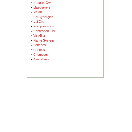
»
Natures Own
»
Masqueliers
»
Vision
»
Chi Synergiën
»
1-2 Dry
»
Purxpressions
»
Homeoden Heel
»
VitaNina
»
Plante System
»
Benecos
»
Cenovis
»
Chemolan
»
Kaucabam