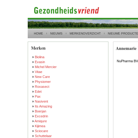
HOME
NIEUWS
MERKENOVERZICHT
NIEUWE PRODUCT
Merken
Annemarie 
»
Biolina
NuPharma BV-
»
Evasin
»
Michel Mercier
»
Vitae
»
New Care
»
Physiomer
»
Roxasect
»
Edet
»
Pax
»
Nasivent
»
Its Amazing
»
Boerjan
»
Excedrin
»
Amiqure
»
Kijimea
»
Sciocare
»
Schuttelaar