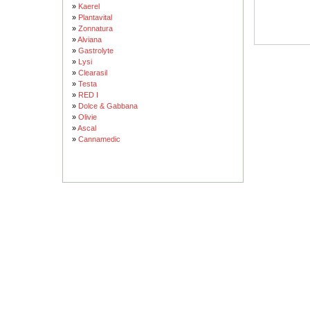
»
Kaerel
»
Plantavital
»
Zonnatura
»
Alviana
»
Gastrolyte
»
Lysi
»
Clearasil
»
Testa
»
RED I
»
Dolce & Gabbana
»
Olivie
»
Ascal
»
Cannamedic