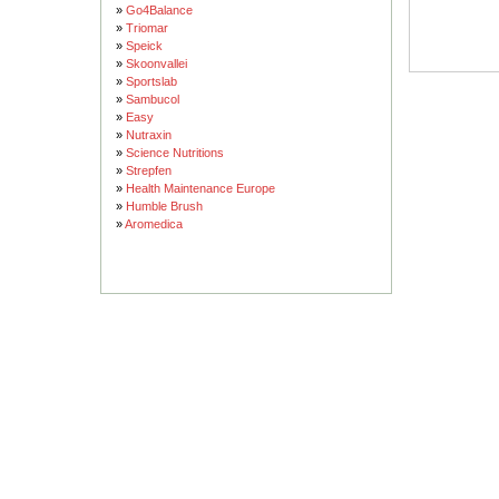
»
Go4Balance
»
Triomar
»
Speick
»
Skoonvallei
»
Sportslab
»
Sambucol
»
Easy
»
Nutraxin
»
Science Nutritions
»
Strepfen
»
Health Maintenance Europe
»
Humble Brush
»
Aromedica