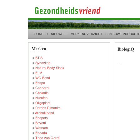
HOME
NIEUWS
MERKENOVERZICHT
NIEUWE PRODUCT
Merken
BiologiQ
»
BT'S
....
»
Synovitab
»
Natural Body Slank
»
ELM
»
WC-Eend
»
Esspo
»
Cacharel
»
Cholodin
»
Nurofen
»
Oligoplant
»
Pardes Rimonim
»
Arobuikband
»
Ecopets
»
Bovetti
»
Wassen
»
Escada
»
Thee van Oordt