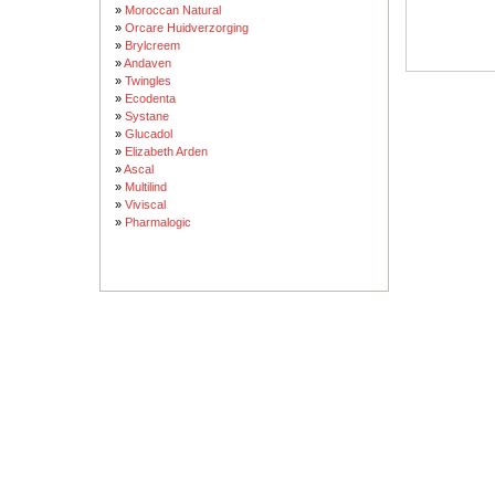
»
Moroccan Natural
»
Orcare Huidverzorging
»
Brylcreem
»
Andaven
»
Twingles
»
Ecodenta
»
Systane
»
Glucadol
»
Elizabeth Arden
»
Ascal
»
Multilind
»
Viviscal
»
Pharmalogic