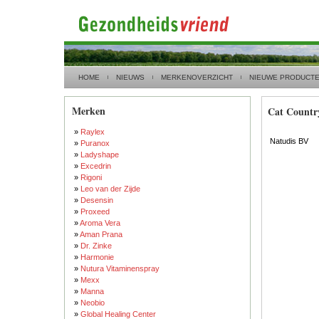
HOME
NIEUWS
MERKENOVERZICHT
NIEUWE PRODUCT
Merken
Cat Countr
»
Raylex
Natudis BV
»
Puranox
»
Ladyshape
»
Excedrin
»
Rigoni
»
Leo van der Zijde
»
Desensin
»
Proxeed
»
Aroma Vera
»
Aman Prana
»
Dr. Zinke
»
Harmonie
»
Nutura Vitaminenspray
»
Mexx
»
Manna
»
Neobio
»
Global Healing Center