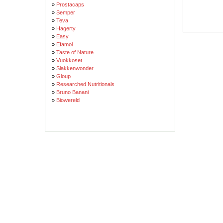
»
Prostacaps
»
Semper
»
Teva
»
Hagerty
»
Easy
»
Efamol
»
Taste of Nature
»
Vuokkoset
»
Slakkenwonder
»
Gloup
»
Researched Nutritionals
»
Bruno Banani
»
Biowereld