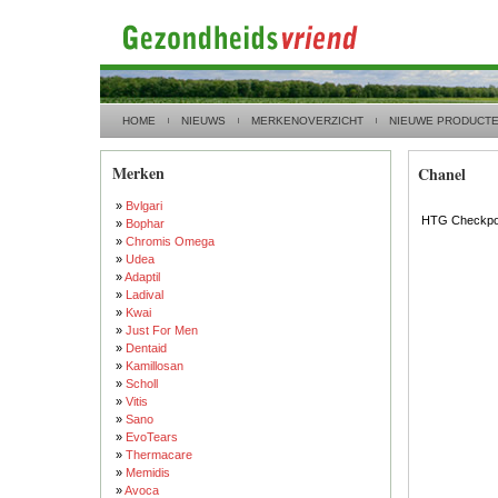
HOME
NIEUWS
MERKENOVERZICHT
NIEUWE PRODUCT
Merken
Chanel
»
Bvlgari
HTG Checkpoi
»
Bophar
»
Chromis Omega
»
Udea
»
Adaptil
»
Ladival
»
Kwai
»
Just For Men
»
Dentaid
»
Kamillosan
»
Scholl
»
Vitis
»
Sano
»
EvoTears
»
Thermacare
»
Memidis
»
Avoca