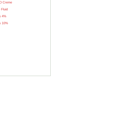
D Creme
 Fluid
s 4%
s 10%