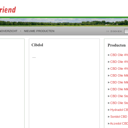
NOVERZICHT
NIEUWE PRODUCTEN
Cibdol
Producten
»
CBD Olie 4
....
»
CBD Olie 4
»
CBD Olie 4
»
CBD Olie Mi
»
CBD Olie Mi
»
CBD Olie Mi
»
CBD Olie St
»
CBD Olie St
»
Hydradol C
»
Soridol CBD
»
Aczedol CB