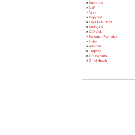
»
Superbee
»
Naif
»
Assy
»
Depyrrol
»
Lillys Eco Clean
»
Shiling Oil
»
X10 Vlek
»
Kwantum Parmalux
»
Hylak
»
Rihanna
»
Trophax
»
Geurvreters
»
Omni Health