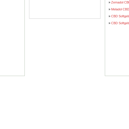
»
Zemadol CB
»
Meladol CBD
»
CBD Softgel
»
CBD Softgel