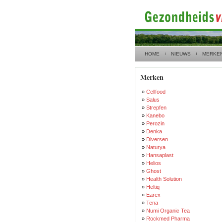
HOME
NIEUWS
MERKE
Merken
»
Cellfood
»
Salus
»
Strepfen
»
Kanebo
»
Perozin
»
Denka
»
Diversen
»
Naturya
»
Hansaplast
»
Helios
»
Ghost
»
Health Solution
»
Heltiq
»
Earex
»
Tena
»
Numi Organic Tea
»
Rockmed Pharma