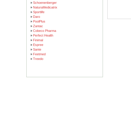
»
Schoenenberger
»
NaturaMedicatrix
»
Sportlife
»
Daro
»
PoolPlus
»
Zantac
»
Cobeco Pharma
»
Perfect Health
»
Finimal
»
Espree
»
Sante
»
Feetmed
»
Treedo