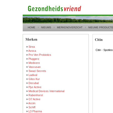
HOME
NIEUWS
MERKENOVERZICHT
NIEUWE PRODUCT
Merken
Citin
»
Sirea
Citin - Spotle
»
Avoca
»
Pro-Ven Probiotics
»
Pluggerz
»
Medivere
»
Vascusan
»
Swazi Secrets
»
Ladival
»
Gliss Kur
»
Decubal
»
Pjur Active
»
Medical Devices International
»
Rabenhorst
»
O7 Active
»
Arcim
»
Schiff
»
L3 Pharma