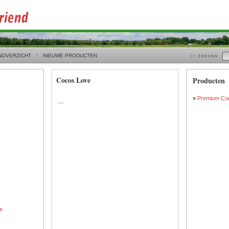
NOVERZICHT
NIEUWE PRODUCTEN
Cocos Love
Producten
»
Premium Coc
....
e