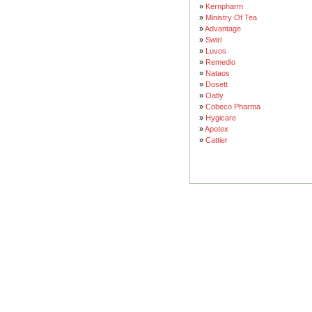
»
Kernpharm
»
Ministry Of Tea
»
Advantage
»
Swirl
»
Luvos
»
Remedio
»
Nataos
»
Dosett
»
Oatly
»
Cobeco Pharma
»
Hygicare
»
Apotex
»
Cattier