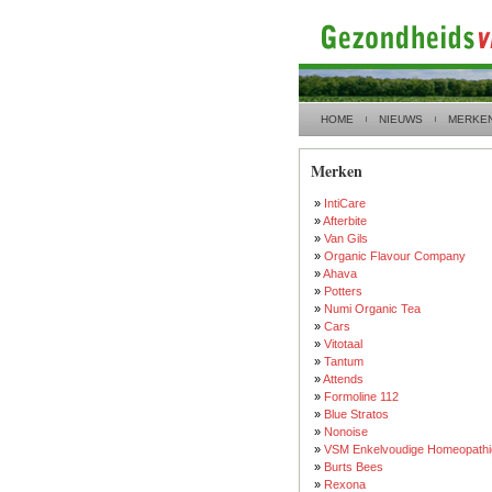
HOME
NIEUWS
MERKE
Merken
»
IntiCare
»
Afterbite
»
Van Gils
»
Organic Flavour Company
»
Ahava
»
Potters
»
Numi Organic Tea
»
Cars
»
Vitotaal
»
Tantum
»
Attends
»
Formoline 112
»
Blue Stratos
»
Nonoise
»
VSM Enkelvoudige Homeopathi
»
Burts Bees
»
Rexona