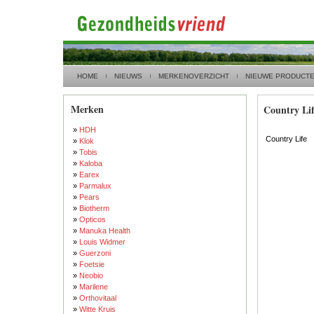
HOME
NIEUWS
MERKENOVERZICHT
NIEUWE PRODUCT
Merken
Country Li
»
HDH
Country Life
»
Klok
»
Tobis
»
Kaloba
»
Earex
»
Parmalux
»
Pears
»
Biotherm
»
Opticos
»
Manuka Health
»
Louis Widmer
»
Guerzoni
»
Foetsie
»
Neobio
»
Marilene
»
Orthovitaal
»
Witte Kruis