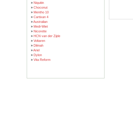
»
Niquitin
»
Choconut
»
Mentho 10
»
Cartixan 4
»
Australian
»
Medi-Wiet
»
Nicorette
»
HCN van der Zijde
»
Voltaren
»
Dilmah
»
Ariel
»
Dylon
»
Vita Reform