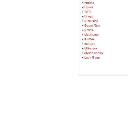
»
Argiletz
»
Biover
»
TePe
»
Bragg
»
Nutri Nick
»
Gusto Rico
»
Natiris
»
Medihemp
»
ILHWA
»
IntiCare
»
Milbemax
»
Alyssa Ashley
»
Lady Gaga