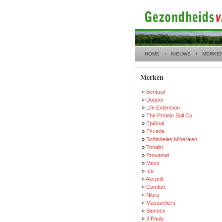
HOME
NIEUWS
MERKE
Merken
»
Bentasil
»
Dopper
»
Life Extension
»
The Protein Ball Co.
»
EpiAnal
»
Escada
»
Schindeles Mineralen
»
Tonalin
»
Provamel
»
Mexx
»
Ice
»
Alerprill
»
Comfort
»
Nibro
»
Masqueliers
»
Bionnex
»
3 Pauly