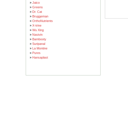
»
Jaico
»
Greens
»
Dr. Cat
»
Bruggeman
»
OrthoNutrients
»
X-trine
»
Wu Xing
»
Nasivin
»
Bambooty
»
Suripanal
»
La Montine
»
Pures
»
Hansaplast