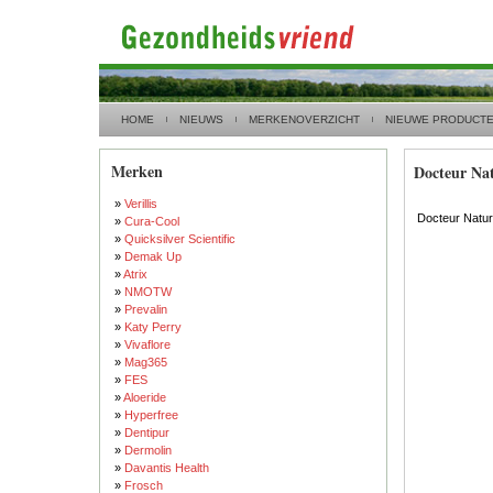
HOME
NIEUWS
MERKENOVERZICHT
NIEUWE PRODUCT
Merken
Docteur Na
»
Verillis
Docteur Natu
»
Cura-Cool
»
Quicksilver Scientific
»
Demak Up
»
Atrix
»
NMOTW
»
Prevalin
»
Katy Perry
»
Vivaflore
»
Mag365
»
FES
»
Aloeride
»
Hyperfree
»
Dentipur
»
Dermolin
»
Davantis Health
»
Frosch