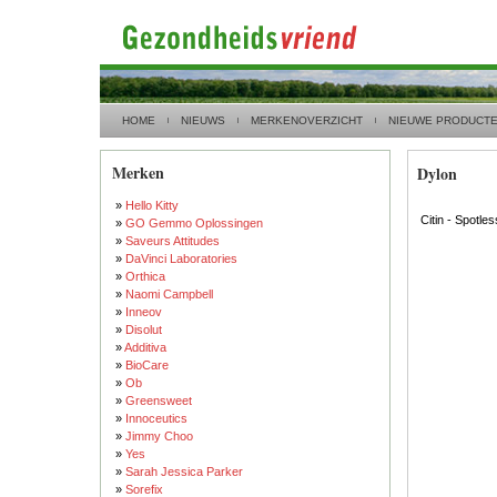
HOME
NIEUWS
MERKENOVERZICHT
NIEUWE PRODUCT
Merken
Dylon
»
Hello Kitty
Citin - Spotle
»
GO Gemmo Oplossingen
»
Saveurs Attitudes
»
DaVinci Laboratories
»
Orthica
»
Naomi Campbell
»
Inneov
»
Disolut
»
Additiva
»
BioCare
»
Ob
»
Greensweet
»
Innoceutics
»
Jimmy Choo
»
Yes
»
Sarah Jessica Parker
»
Sorefix