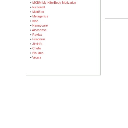
»
MKBM My KillerBody Motivation
»
Nicotinell
»
MultiZeo
»
Metagenics
»
Kind
»
Nannycare
»
Alcosense
»
Raylex
»
Prioderm
»
Jimini's
»
Chello
»
Bio Idea
»
Vetara