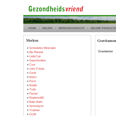
HOME
NIEUWS
MERKENOVERZICHT
NIEUWE PRODUCT
Merken
Gravitamo
»
Schindeles Mineralen
Gravitamon
»
Bio Planete
»
LadyCup
»
Superfoodies
»
Cuur
»
John Frieda
»
Gentl
»
Aspro
»
Purol
»
Nubilo
»
Trafo
»
Paclan
»
ReplensMD
»
Balm Balm
»
Sensodyne
»
Trophax
»
GUM