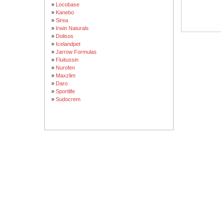
»
Locobase
»
Kanebo
»
Sirea
»
Irwin Naturals
»
Dolisos
»
Icelandpet
»
Jarrow Formulas
»
Fluitussin
»
Nurofen
»
Maxzlim
»
Daro
»
Sportlife
»
Sudocrem