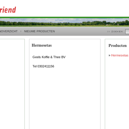
NOVERZICHT
NIEUWE PRODUCTEN
Hermesetas
Producten
»
Hermesetas 
Geels Koffie & Thee BV
Tel 0302411156