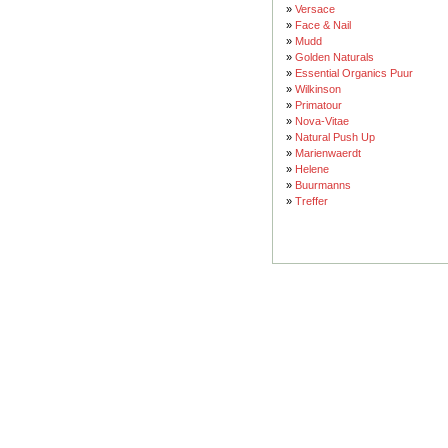
»
Versace
»
Face & Nail
»
Mudd
»
Golden Naturals
»
Essential Organics Puur
»
Wilkinson
»
Primatour
»
Nova-Vitae
»
Natural Push Up
»
Marienwaerdt
»
Helene
»
Buurmanns
»
Treffer