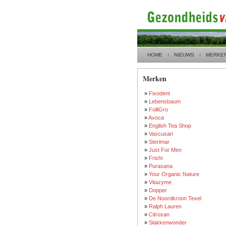
HOME
NIEUWS
MERKE
Merken
»
Fixodent
»
Lebensbaum
»
FolliGro
»
Avoca
»
English Tea Shop
»
Vascusan
»
Sterimar
»
Just For Men
»
Frishi
»
Purasana
»
Your Organic Nature
»
Vitazyme
»
Dopper
»
De Noordkroon Texel
»
Ralph Lauren
»
Citrosan
»
Slakkenwonder