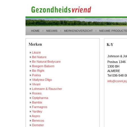
HOME
NIEUWS
MERKENOVERZICHT
NIEUWE PRODUCT
Merken
K-Y
»
Litozin
Johnson & J
»
Bel Nature
»
Bo Natural Bodycare
Posbus 1346
»
Boegem Balsem
1300 BH
»
Bio Right
ALMERE
»
Pukka
Tel 036-548 0
»
Vitafytea Oligo
info@connl.jn
»
Vivani
»
Lohmann & Rauscher
»
Rosies
»
Optipharma
»
Bambix
»
Farmagros
»
Yardley
»
Aspro
»
Benecos
»
Demeter