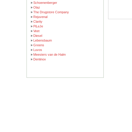
»
Schoenenberger
»
Olaz
»
The Drugstore Company
»
Rejuvenal
»
Clarity
»
PiLeJe
»
Veet
»
Diesel
»
Lebensbaum
»
Greens
»
Luvos
»
Meesters van de Halm
»
Dentinox