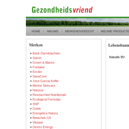
HOME
NIEUWS
MERKENOVERZICHT
NIEUWE PRODUCT
Merken
Lebensbau
»
Boek Darmklachten
Natudis BV
»
Sukrin
»
Green & Blacks
»
Fontaine
»
Excilor
»
SanaCore
»
Jose Garcia Koffie
»
Merino Skincare
»
Natusor
»
Researched Nutritionals
»
Ecological Formulas
»
SNP
»
Geels
»
Energetica Natura
»
Betachek G5
»
Vitotaal
»
Dextro Energy