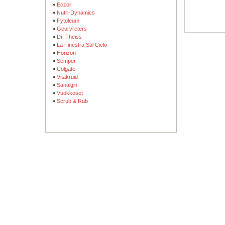
»
Eczoil
»
Nutri-Dynamics
»
Fytoleum
»
Geurvreters
»
Dr. Theiss
»
La Finestra Sul Cielo
»
Horizon
»
Semper
»
Colgate
»
Vitakruid
»
Sanalgin
»
Vuokkoset
»
Scrub & Rub