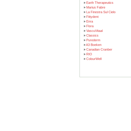
»
Earth Therapeutics
»
Marius Fabre
»
La Finestra Sul Cielo
»
Fittydent
»
Enra
»
Flora
»
VascuVitaal
»
Classics
»
Purederm
»
A3 Boeken
»
Canadian Cranber
»
RIO
»
ColourWell