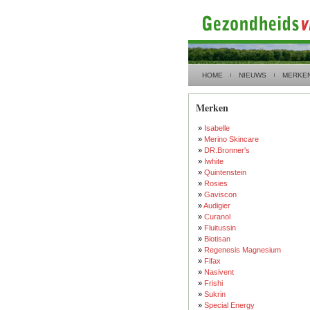
HOME
NIEUWS
MERKE
Merken
»
Isabelle
»
Merino Skincare
»
DR.Bronner's
»
Iwhite
»
Quintenstein
»
Rosies
»
Gaviscon
»
Audigier
»
Curanol
»
Fluitussin
»
Biotisan
»
Regenesis Magnesium
»
Fifax
»
Nasivent
»
Frishi
»
Sukrin
»
Special Energy