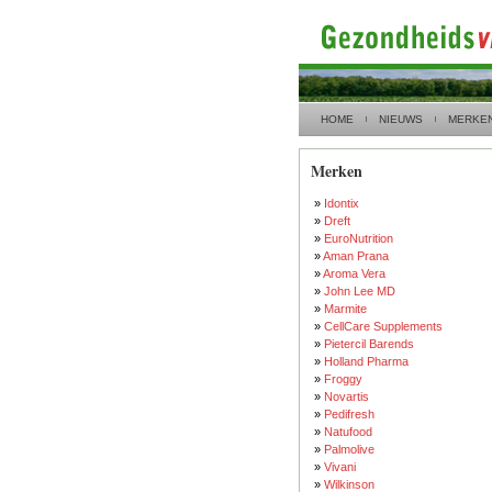
HOME
NIEUWS
MERKE
Merken
»
Idontix
»
Dreft
»
EuroNutrition
»
Aman Prana
»
Aroma Vera
»
John Lee MD
»
Marmite
»
CellCare Supplements
»
Pietercil Barends
»
Holland Pharma
»
Froggy
»
Novartis
»
Pedifresh
»
Natufood
»
Palmolive
»
Vivani
»
Wilkinson