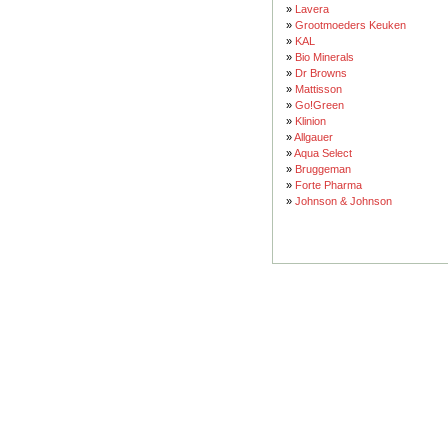
»
Lavera
»
Grootmoeders Keuken
»
KAL
»
Bio Minerals
»
Dr Browns
»
Mattisson
»
Go!Green
»
Klinion
»
Allgauer
»
Aqua Select
»
Bruggeman
»
Forte Pharma
»
Johnson & Johnson