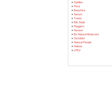
»
Optiflex
»
Flora
»
BeauVica
»
Sanum
»
Treets
»
Elie Saab
»
Pluggerz
»
Nexium
»
Bo Natural Bodycare
»
Oenobiol
»
Natural People
»
Helene
»
LPEV