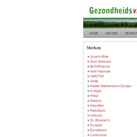
HOME
NIEUWS
MERKE
Merken
»
Scotch-Brite
»
Devi Skincare
»
BrOnPharma
»
Irwin Naturals
»
NMOTW
»
Smile
»
Health Maintenance Europe
»
A.Vogel
»
Phital
»
Sanicur
»
NasuMel
»
NatuSport
»
Unicura
»
Dr. Bronner's
»
Ecopets
»
Europharm
»
Losecosan