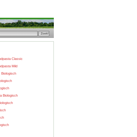
ndpasta Classic
dpasta Mild
s Biologisch
ologisch
ogisch
 Biologisch
iologisch
isch
sch
ogisch