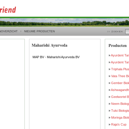
NOVERZICHT
NIEUWE PRODUCTEN
Maharishi Ayurveda
Producten
»
Ayurdent Ta
MAP BV - Maharishi Ayurveda BV
»
Ayurdent Tan
»
Triphala Plu
»
Vata Thee Bi
»
Gember Biol
»
Ashwagandha
»
Geelwortel B
»
Neem Biolog
»
Tulsi Biologi
»
Moringa Biol
»
Raja's Cup