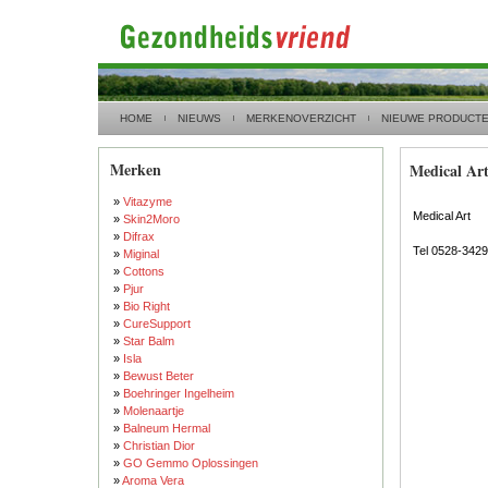
HOME
NIEUWS
MERKENOVERZICHT
NIEUWE PRODUCT
Merken
Medical Ar
»
Vitazyme
Medical Art
»
Skin2Moro
»
Difrax
Tel 0528-342
»
Miginal
»
Cottons
»
Pjur
»
Bio Right
»
CureSupport
»
Star Balm
»
Isla
»
Bewust Beter
»
Boehringer Ingelheim
»
Molenaartje
»
Balneum Hermal
»
Christian Dior
»
GO Gemmo Oplossingen
»
Aroma Vera