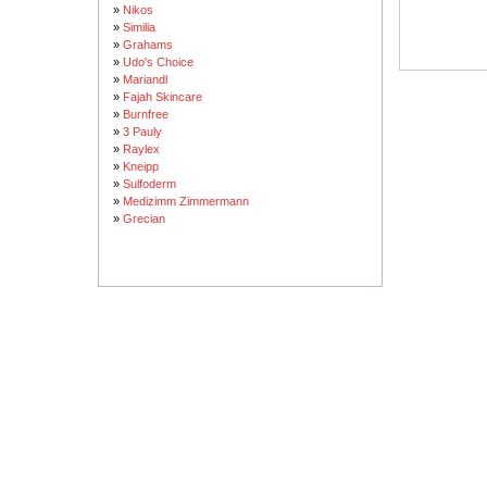
»
Nikos
»
Similia
»
Grahams
»
Udo's Choice
»
Mariandl
»
Fajah Skincare
»
Burnfree
»
3 Pauly
»
Raylex
»
Kneipp
»
Sulfoderm
»
Medizimm Zimmermann
»
Grecian