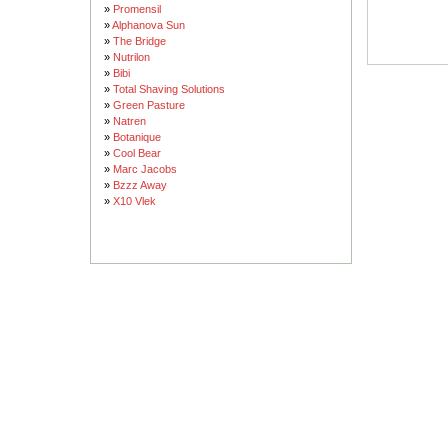
»
Promensil
»
Alphanova Sun
»
The Bridge
»
Nutrilon
»
Bibi
»
Total Shaving Solutions
»
Green Pasture
»
Natren
»
Botanique
»
Cool Bear
»
Marc Jacobs
»
Bzzz Away
»
X10 Vlek