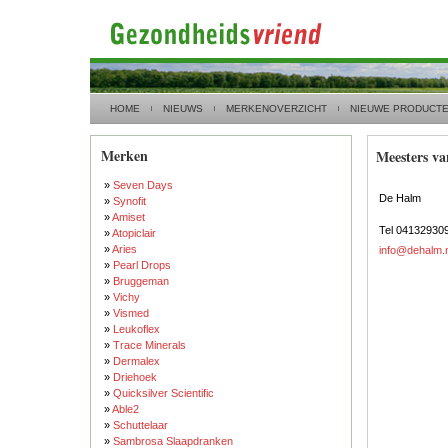
HOME
NIEUWS
MERKENOVERZICHT
NIEUWE PRODUCT
Merken
Meesters v
»
Seven Days
De Halm
»
Synofit
»
Amiset
Tel 04132930
»
Atopiclair
»
Aries
info@dehalm.n
»
Pearl Drops
»
Bruggeman
»
Vichy
»
Vismed
»
Leukoflex
»
Trace Minerals
»
Dermalex
»
Driehoek
»
Quicksilver Scientific
»
Able2
»
Schuttelaar
»
Sambrosa Slaapdranken