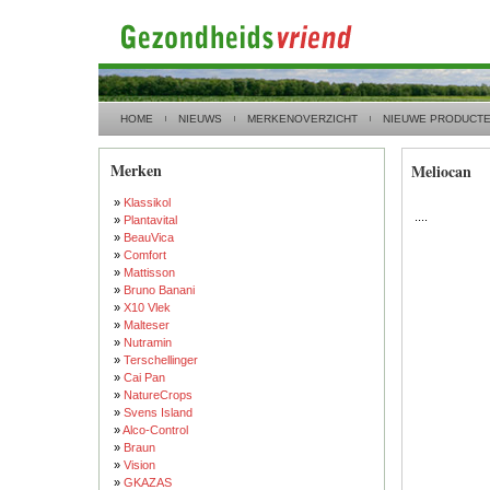
HOME
NIEUWS
MERKENOVERZICHT
NIEUWE PRODUCT
Merken
Meliocan
»
Klassikol
....
»
Plantavital
»
BeauVica
»
Comfort
»
Mattisson
»
Bruno Banani
»
X10 Vlek
»
Malteser
»
Nutramin
»
Terschellinger
»
Cai Pan
»
NatureCrops
»
Svens Island
»
Alco-Control
»
Braun
»
Vision
»
GKAZAS