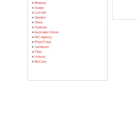
»
Biotisan
»
Soapy
»
CeCeM
»
Sterilon
»
Pinex
»
Optimax
»
Australian Home
»
INC Agency
»
PhytoTreat
»
Jamieson
»
Fifax
»
Urtizon
»
BioCare