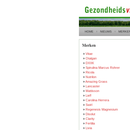
HOME
NIEUWS
MERKE
Merken
»
Vitae
»
Otalgan
»
DXXK
»
Spirulina Marcus Rohrer
»
Ricola
»
Nutrilon
»
Amazing Grass
»
Lancaster
»
Mattisson
»
Lief!
»
Carolina Herrera
»
Swirl
»
Regenesis Magnesium
»
Disolut
»
Clarity
»
Fertilia
»
Livia