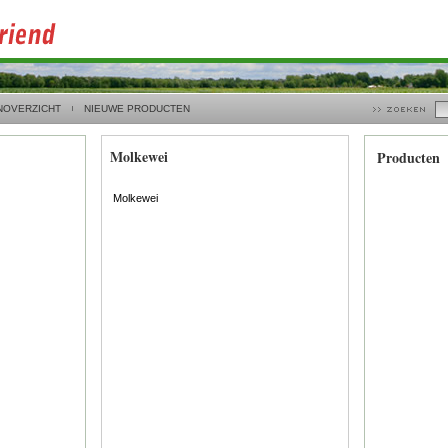
NOVERZICHT
NIEUWE PRODUCTEN
Molkewei
Producten
Molkewei