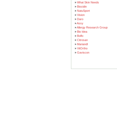
»
What Skin Needs
»
Biocidin
»
NatuSport
»
Vision
»
Daro
»
Assy
»
Allergy Research Group
»
Bio Idea
»
Bolfo
»
Citrosan
»
Mariandl
»
VitOrtho
»
Gaviscon