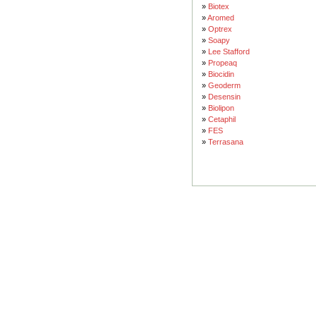
»
Biotex
»
Aromed
»
Optrex
»
Soapy
»
Lee Stafford
»
Propeaq
»
Biocidin
»
Geoderm
»
Desensin
»
Biolipon
»
Cetaphil
»
FES
»
Terrasana