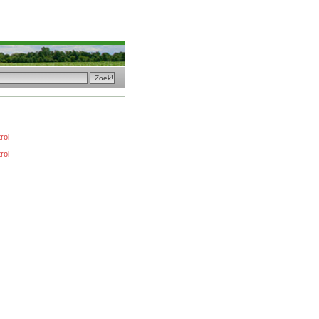
rol
rol