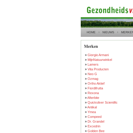
HOME
NIEUWS
MERKE
Merken
»
Giorgio Armani
»
MijnNatuurwinkel
»
Lamers
»
Vita Producten
»
Neo G
»
Ozmag
»
Ortho Aktief
»
Fiordifrutta
»
Rexona
»
Afterbite
»
Quicksilver Scientific
»
Antikal
»
Ymea
»
Compeed
»
Dr. Grandel
»
Excedrin
»
Golden Bee