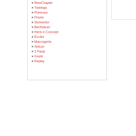
»
NewChapter
»
Twinings
»
Primrose
»
Priorin
»
Sonnentor
»
Berthelsen
»
Herb-e-Concept
»
Excilor
»
Macrogenix
»
Selsun
»
3 Pauly
»
Geels
»
Replay