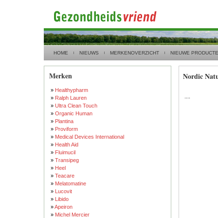
HOME
NIEUWS
MERKENOVERZICHT
NIEUWE PRODUCT
Merken
Nordic Natu
»
Healthypharm
....
»
Ralph Lauren
»
Ultra Clean Touch
»
Organic Human
»
Plantina
»
Proviform
»
Medical Devices International
»
Health Aid
»
Fluimucil
»
Transipeg
»
Heel
»
Teacare
»
Melatomatine
»
Lucovit
»
Libido
»
Apeiron
»
Michel Mercier