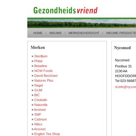
HOME
NIEUWS
MERKENOVERZICHT
NIEUWE PRODUCT
Merken
Nycomed
»
Sterillium
Nycomed
»
Phital
»
Betadine
Postbus 31
»
NOW Foods
2130 AA
»
David Beckham
HOOFDDOR
»
Natures Plus
Tel 023-5668
»
Nagel
nl.info@nyco
»
GUM
»
BIC
»
Cholodin
»
Naturella
»
Aromed
»
SNP
»
Cebrium
»
Nibro
»
Arovest
»
English Tea Shop