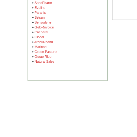
»
SanoPharm
»
Eveline
»
Paranix
»
Selsun
»
Sensodyne
»
GeloRovoice
»
Cacharel
»
Cibdol
»
Arobuikband
»
Marinoe
»
Green Pasture
»
Gusto Rico
»
Natural Sales