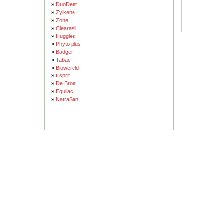
»
DuoDent
»
Zylkene
»
Zone
»
Clearasil
»
Huggies
»
Phyto plus
»
Badger
»
Tabac
»
Biowereld
»
Esprit
»
De Bron
»
Equilac
»
NatraSan