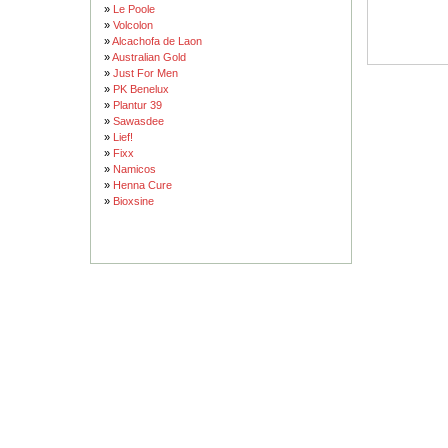
»
Le Poole
»
Volcolon
»
Alcachofa de Laon
»
Australian Gold
»
Just For Men
»
PK Benelux
»
Plantur 39
»
Sawasdee
»
Lief!
»
Fixx
»
Namicos
»
Henna Cure
»
Bioxsine