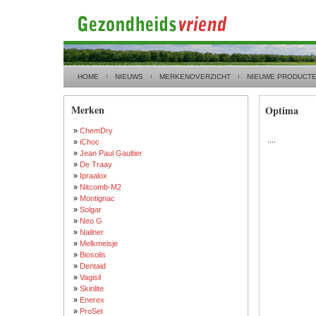
HOME
NIEUWS
MERKENOVERZICHT
NIEUWE PRODUCT
Merken
Optima
»
ChemDry
....
»
iChoc
»
Jean Paul Gaultier
»
De Traay
»
Ipraalox
»
Nitcomb-M2
»
Montignac
»
Solgar
»
Neo G
»
Nailner
»
Melkmeisje
»
Biosolis
»
Dentaid
»
Vagisil
»
Skinlite
»
Enerex
»
ProSet