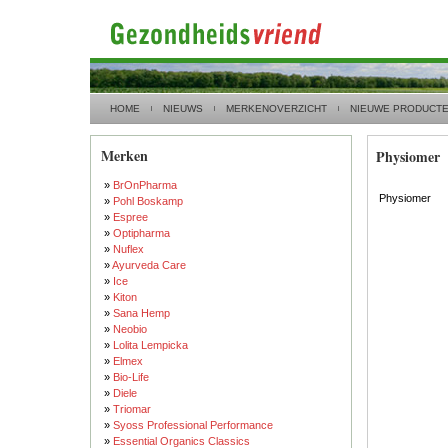
HOME
NIEUWS
MERKENOVERZICHT
NIEUWE PRODUCT
Merken
Physiomer
»
BrOnPharma
Physiomer
»
Pohl Boskamp
»
Espree
»
Optipharma
»
Nuflex
»
Ayurveda Care
»
Ice
»
Kiton
»
Sana Hemp
»
Neobio
»
Lolita Lempicka
»
Elmex
»
Bio-Life
»
Diele
»
Triomar
»
Syoss Professional Performance
»
Essential Organics Classics