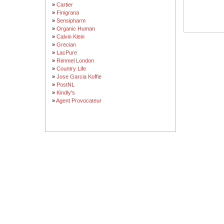
»
Cartier
»
Finigrana
»
Sensipharm
»
Organic Human
»
Calvin Klein
»
Grecian
»
LacPure
»
Rimmel London
»
Country Life
»
Jose Garcia Koffie
»
PostNL
»
Kindly's
»
Agent Provocateur