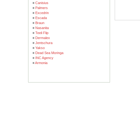
»
Canisius
»
Palmers
»
Excedrin
»
Escada
»
Braun
»
Nasanita
»
Teeli Flip
»
Dermalex
»
Jentschura
»
Yakso
»
Dead Sea Moringa
»
INC Agency
»
Armonia