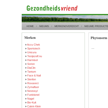
HOME
NIEUWS
MERKENOVERZICHT
NIEUWE PRODUCT
Merken
Phytonorm
»
Accu Chek
....
»
Sportstech
»
Unicura
»
Testjezelf.nu
»
Harmisol
»
Sorion
»
DiaClin
»
Tantum
»
Face & Nail
»
Sterilon
»
Roxasect
»
Zymafluor
»
Nestosyl
»
Funktionel
»
Nagel
»
Bio-Kult
»
Calvin Klein