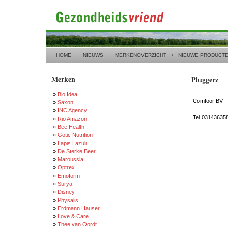
HOME
NIEUWS
MERKENOVERZICHT
NIEUWE PRODUCT
Merken
Pluggerz
»
Bio Idea
Comfoor BV
»
Saxon
»
INC Agency
Tel 03143635
»
Rio Amazon
»
Bee Health
»
Gotic Nutrition
»
Lapis Lazuli
»
De Sterke Beer
»
Maroussia
»
Optrex
»
Emoform
»
Surya
»
Disney
»
Physalis
»
Erdmann Hauser
»
Love & Care
»
Thee van Oordt