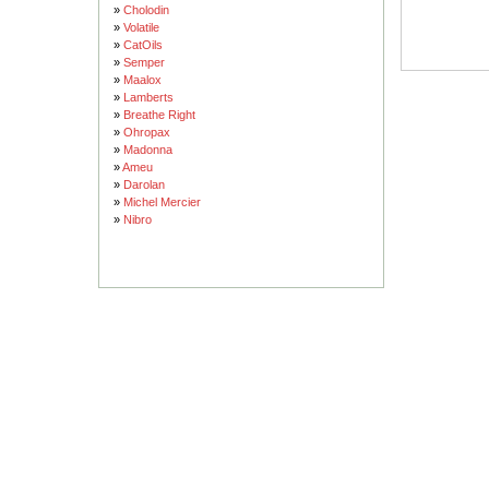
»
Cholodin
»
Volatile
»
CatOils
»
Semper
»
Maalox
»
Lamberts
»
Breathe Right
»
Ohropax
»
Madonna
»
Ameu
»
Darolan
»
Michel Mercier
»
Nibro