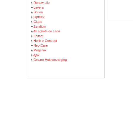
»
Renew Life
»
Lavera
»
Sorion
»
Optiflex
»
Glade
»
Zendium
»
Alcachofa de Laon
»
Epitact
»
Herb-e-Concept
»
Neo-Cure
»
Megaflax
»
Ajax
»
Orcare Huidverzorging