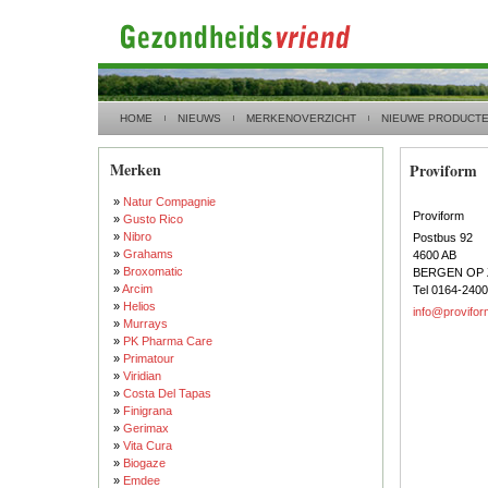
HOME
NIEUWS
MERKENOVERZICHT
NIEUWE PRODUCT
Merken
Proviform
»
Natur Compagnie
Proviform
»
Gusto Rico
»
Nibro
Postbus 92
»
Grahams
4600 AB
»
Broxomatic
BERGEN OP
»
Arcim
Tel 0164-240
»
Helios
info@provifor
»
Murrays
»
PK Pharma Care
»
Primatour
»
Viridian
»
Costa Del Tapas
»
Finigrana
»
Gerimax
»
Vita Cura
»
Biogaze
»
Emdee