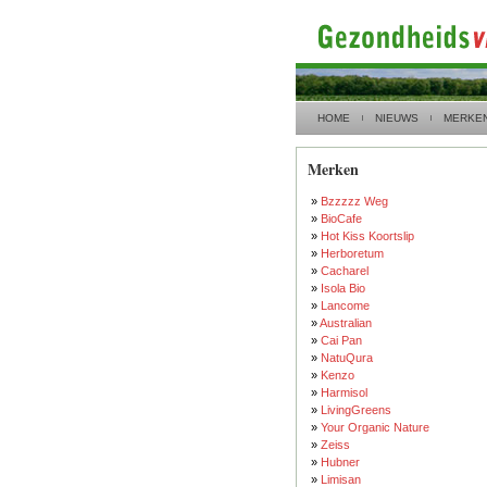
HOME
NIEUWS
MERKE
Merken
»
Bzzzzz Weg
»
BioCafe
»
Hot Kiss Koortslip
»
Herboretum
»
Cacharel
»
Isola Bio
»
Lancome
»
Australian
»
Cai Pan
»
NatuQura
»
Kenzo
»
Harmisol
»
LivingGreens
»
Your Organic Nature
»
Zeiss
»
Hubner
»
Limisan