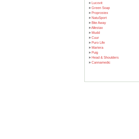
»
Lucovit
»
Green Soap
»
Proprostex
»
NatuSport
»
Bite Away
»
Allestax
»
Mudd
»
Cuur
»
Puro Life
»
Martera
»
Puig
»
Head & Shoulders
»
Cannamedic