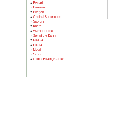
»
Bvlgari
»
Demeter
»
Boerjan
»
Original Superfoods
»
Sportlife
»
Kaerel
»
Warrior Force
»
Salt of the Earth
»
Rinz24
»
Ricola
»
Mudd
»
Schar
»
Global Healing Center