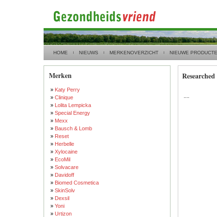
HOME
NIEUWS
MERKENOVERZICHT
NIEUWE PRODUCT
Merken
Researched 
»
Katy Perry
....
»
Clinique
»
Lolita Lempicka
»
Special Energy
»
Mexx
»
Bausch & Lomb
»
Reset
»
Herbelle
»
Xylocaine
»
EcoMil
»
Solvacare
»
Davidoff
»
Biomed Cosmetica
»
SkinSolv
»
Dexsil
»
Yoni
»
Urtizon