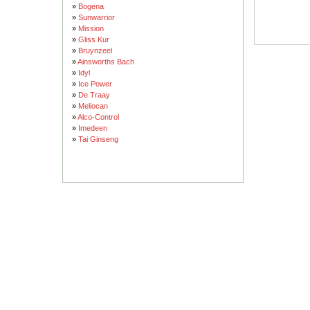
»
Bogena
»
Sunwarrior
»
Mission
»
Gliss Kur
»
Bruynzeel
»
Ainsworths Bach
»
Idyl
»
Ice Power
»
De Traay
»
Meliocan
»
Alco-Control
»
Imedeen
»
Tai Ginseng