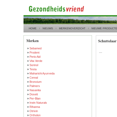
HOME
NIEUWS
MERKENOVERZICHT
NIEUWE PRODUCT
Merken
Schuttelaar
»
Sebamed
....
»
Prodent
»
Perio Aid
»
Vita Verde
»
Sorinol
»
Testa
»
Maharishi Ayurveda
»
Cereal
»
Bronxium
»
Palmers
»
Nasanita
»
Dosett
»
Per-Blan
»
Irwin Naturals
»
Rihanna
»
Otrivin
»
Ortholon