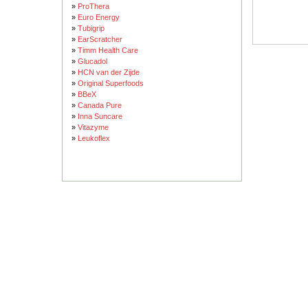
»
ProThera
»
Euro Energy
»
Tubigrip
»
EarScratcher
»
Timm Health Care
»
Glucadol
»
HCN van der Zijde
»
Original Superfoods
»
BBeX
»
Canada Pure
»
Inna Suncare
»
Vitazyme
»
Leukoflex