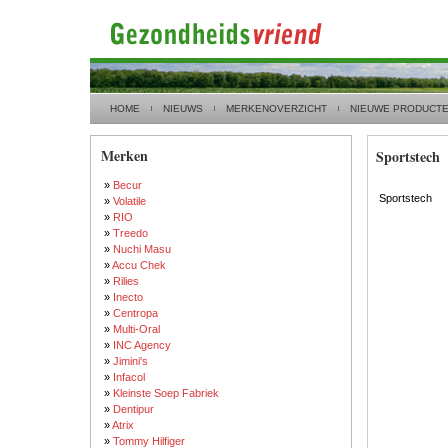
HOME
NIEUWS
MERKENOVERZICHT
NIEUWE PRODUCT
Merken
Sportstech
»
Becur
Sportstech
»
Volatile
»
RIO
»
Treedo
»
Nuchi Masu
»
Accu Chek
»
Rilies
»
Inecto
»
Centropa
»
Multi-Oral
»
INC Agency
»
Jimini's
»
Infacol
»
Kleinste Soep Fabriek
»
Dentipur
»
Atrix
»
Tommy Hilfiger