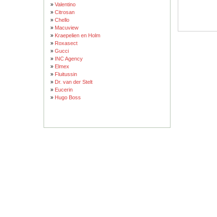
»
Valentino
»
Citrosan
»
Chello
»
Macuview
»
Kraepelien en Holm
»
Roxasect
»
Gucci
»
INC Agency
»
Elmex
»
Fluitussin
»
Dr. van der Stelt
»
Eucerin
»
Hugo Boss