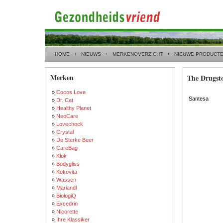
HOME
NIEUWS
MERKENOVERZICHT
NIEUWE PRODUCT
Merken
The Drugst
»
Cocos Love
Santesa
»
Dr. Cat
»
Healthy Planet
»
NeoCare
»
Lovechock
»
Crystal
»
De Sterke Beer
»
CareBag
»
Klok
»
Bodygliss
»
Kokovita
»
Wassen
»
Mariandl
»
BiologiQ
»
Excedrin
»
Nicorette
»
Ihre Klassiker