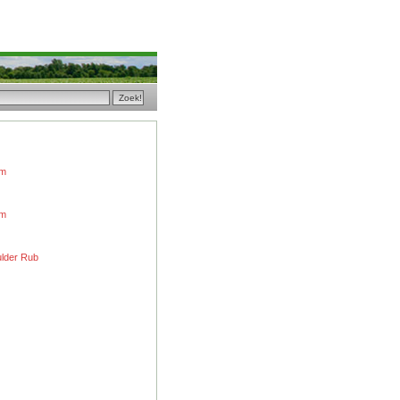
am
am
lder Rub