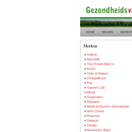
HOME
NIEUWS
MERKE
Merken
»
Helene
»
Marmello
»
The Protein Ball Co.
»
Avanz
»
Tints of Nature
»
OmegaBrush
»
Pax
»
Nature's Life
»
Alfytal
»
Duoprotect
»
Riemann
»
Medical Devices International
»
Best Choice
»
Pharmox
»
Depend
»
Zantac
»
Ainsworths Bach