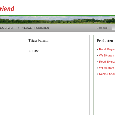
NOVERZICHT
NIEUWE PRODUCTEN
Tijgerbalsem
Producten
»
Rood 19 gr
1-2 Dry
»
Wit 19 gram
»
Rood 30 gr
»
Wit 30 gram
»
Neck & Shou