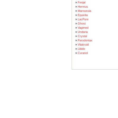
»
Fenjal
»
Hermus
»
Maroussia
»
Equivita
»
LacPure
»
Ghost
»
Vagimed
»
Undaria
»
Crystal
»
Parodontax
»
Vitakruid
»
Libido
»
Curanol