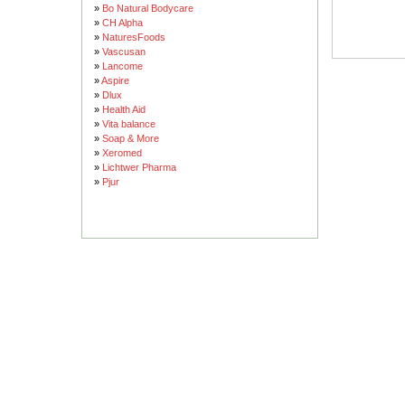
»
Bo Natural Bodycare
»
CH Alpha
»
NaturesFoods
»
Vascusan
»
Lancome
»
Aspire
»
Dlux
»
Health Aid
»
Vita balance
»
Soap & More
»
Xeromed
»
Lichtwer Pharma
»
Pjur