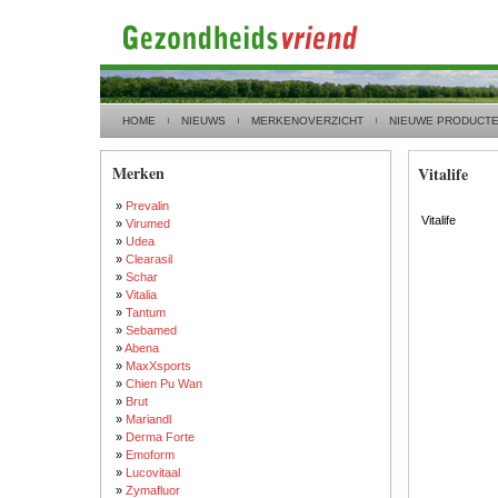
HOME
NIEUWS
MERKENOVERZICHT
NIEUWE PRODUCT
Merken
Vitalife
»
Prevalin
Vitalife
»
Virumed
»
Udea
»
Clearasil
»
Schar
»
Vitalia
»
Tantum
»
Sebamed
»
Abena
»
MaxXsports
»
Chien Pu Wan
»
Brut
»
Mariandl
»
Derma Forte
»
Emoform
»
Lucovitaal
»
Zymafluor