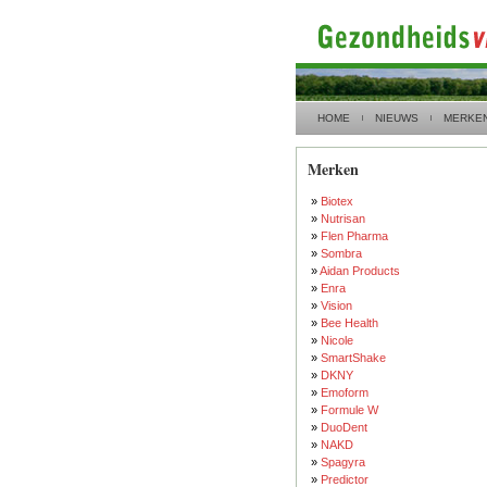
HOME
NIEUWS
MERKE
Merken
»
Biotex
»
Nutrisan
»
Flen Pharma
»
Sombra
»
Aidan Products
»
Enra
»
Vision
»
Bee Health
»
Nicole
»
SmartShake
»
DKNY
»
Emoform
»
Formule W
»
DuoDent
»
NAKD
»
Spagyra
»
Predictor