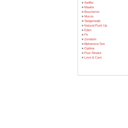
»
Swiffer
»
Maalox
»
Boucheron
»
Mucos
»
Steigerwald
»
Natural Push Up
»
Eden
»
Fit
»
Zendium
»
Alphanova Sun
»
Optima
»
Puur Rineke
»
Love & Care