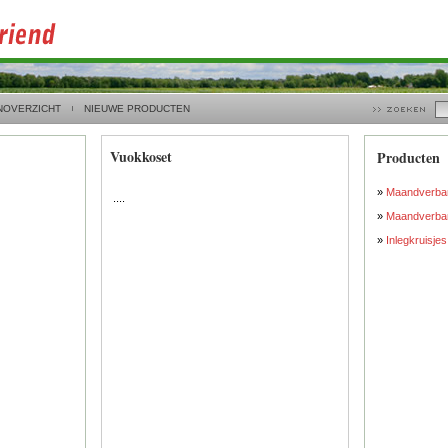
NOVERZICHT
NIEUWE PRODUCTEN
Vuokkoset
Producten
»
Maandverban
....
»
Maandverban
»
Inlegkruisje