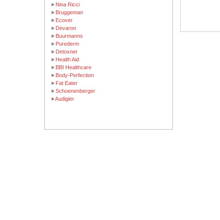
»
Nina Ricci
»
Bruggeman
»
Ecover
»
Devaron
»
Buurmanns
»
Purederm
»
Detoxner
»
Health Aid
»
BBI Healthcare
»
Body-Perfection
»
Fat Eater
»
Schoenenberger
»
Audigier