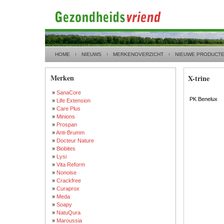
HOME
NIEUWS
MERKENOVERZICHT
NIEUWE PRODUCT
Merken
X-trine
»
SanaCore
PK Benelux
»
Life Extension
»
Care Plus
»
Minions
»
Prospan
»
Anti-Brumm
»
Docteur Nature
»
Biobites
»
Lysi
»
Vita Reform
»
Nonoise
»
Crackfree
»
Curaprox
»
Meda
»
Soapy
»
NatuQura
»
Maroussia