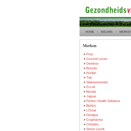
HOME
NIEUWS
MERKE
Merken
»
Prep
»
Gezond Leven
»
Dentinox
»
Bonvita
»
Nurilan
»
Toly
»
Slakkenwonder
»
Eczoil
»
Aloclair
»
Jaguar
»
Perfect Health Solutions
»
BioNut
»
LOreal
»
Dentipur
»
Grapharma
»
Ortholon
»
Simon Levelt