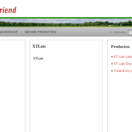
NOVERZICHT
NIEUWE PRODUCTEN
XTLuis
Producten
»
XT Luis Loti
XTLuis
»
XT Luis Once
»
Treat & Go L