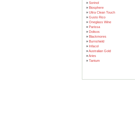
»
Sorinol
»
Biosphere
»
Ultra Clean Touch
»
Gusto Rico
»
Oneglass Wine
»
Parissa
»
Dolisos
»
Blackmores
»
Burnshield
»
Infacol
»
Australian Gold
»
Aries
»
Tantum