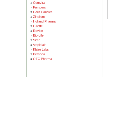
»
Comvita
»
Pampers
»
Corn Candies
»
Zinolium
»
Holland Pharma
»
Gillette
»
Revlon
»
Bio-Life
»
Sirea
»
Atopiclair
»
Klaire Labs
»
Persona
»
OTC Pharma