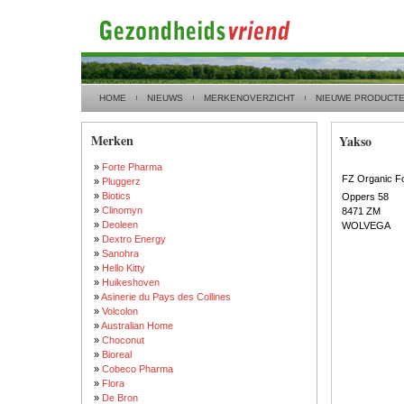
HOME
NIEUWS
MERKENOVERZICHT
NIEUWE PRODUCT
Merken
Yakso
»
Forte Pharma
FZ Organic F
»
Pluggerz
»
Biotics
Oppers 58
»
Clinomyn
8471 ZM
»
Deoleen
WOLVEGA
»
Dextro Energy
»
Sanohra
»
Hello Kitty
»
Huikeshoven
»
Asinerie du Pays des Collines
»
Volcolon
»
Australian Home
»
Choconut
»
Bioreal
»
Cobeco Pharma
»
Flora
»
De Bron