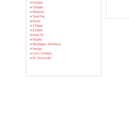
»
Fenistil
»
Glutafin
»
Rihanna
»
Teeli Flip
»
Ascal
»
3 Pauly
»
ILHWA
»
Anta Flu
»
Raylex
»
Montagne Jeunesse
»
Neolac
»
Corn Candies
»
Dr. Schussler