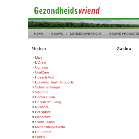
HOME
NIEUWS
MERKENOVERZICHT
NIEUWE PRODUCT
Merken
Zwaluw
»
Maja
....
»
L'Oreal
»
Cumiron
»
OralCare
»
HuisartsVital
»
Excellent Health Products
»
Schoenenberger
»
Vitaforce
»
Doctor Clean
»
Dr. van der Hoog
»
Nicotinell
»
Bel Nature
»
Mannavital
»
Svens Island
»
Maharishi Ayurveda
»
Dr. Förster
»
Speick