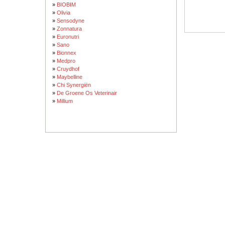
»
BIOBIM
»
Olivia
»
Sensodyne
»
Zonnatura
»
Euronutri
»
Sano
»
Bionnex
»
Medpro
»
Cruydhof
»
Maybelline
»
Chi Synergiën
»
De Groene Os Veterinair
»
Millium