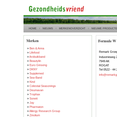
HOME
NIEUWS
MERKENOVERZICHT
NIEUWE PRODUCT
Merken
Formule W
»
Ben & Anna
Remark Groe
»
Lifefood
»
Arobuikband
Industrieweg 
»
Beautylin
7949 AK
»
Euro Ginseng
ROGAT
»
DKNY
Tel 0522 - 44 
»
Supplemed
info@remarkg
»
Sea-Band
»
Kind
»
Celestial Seasonings
»
Deumavan
»
Trophax
»
Sonett
»
Jay
»
Pharmaton
»
Allergy Research Group
»
Zinolium