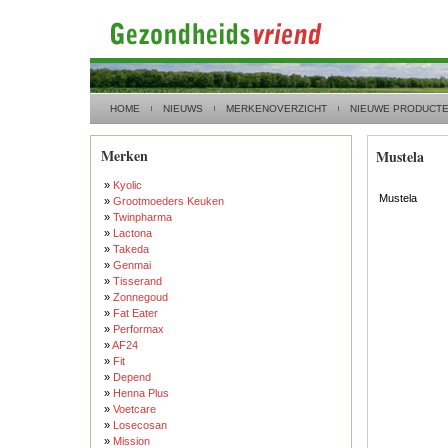
HOME
NIEUWS
MERKENOVERZICHT
NIEUWE PRODUCT
Merken
Mustela
»
Kyolic
Mustela
»
Grootmoeders Keuken
»
Twinpharma
»
Lactona
»
Takeda
»
Genmai
»
Tisserand
»
Zonnegoud
»
Fat Eater
»
Performax
»
AF24
»
Fit
»
Depend
»
Henna Plus
»
Voetcare
»
Losecosan
»
Mission