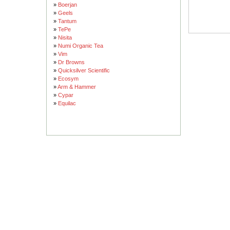
»
Boerjan
»
Geels
»
Tantum
»
TePe
»
Nisita
»
Numi Organic Tea
»
Vim
»
Dr Browns
»
Quicksilver Scientific
»
Ecosym
»
Arm & Hammer
»
Cypar
»
Equilac