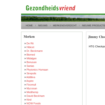
HOME
NIEUWS
MERKENOVERZICHT
NIEUWE PRODUCT
Merken
Jimmy Cho
»
De Rit
HTG Checkpoi
»
Hibicet
»
Dr. Beckmann
»
Biomed
»
Midalgan
»
Bonusan
»
Sanias
»
Phytonics Humaan
»
Strepsils
»
Additiva
»
Aspire
»
Fixomull
»
Mycosan
»
Medihemp
»
David Beckham
»
Kind
»
NOW Foods