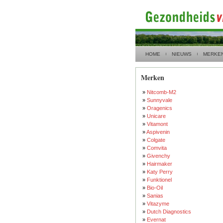
HOME
NIEUWS
MERKE
Merken
»
Nitcomb-M2
»
Sunnyvale
»
Oragenics
»
Unicare
»
Vitamont
»
Aspivenin
»
Colgate
»
Comvita
»
Givenchy
»
Hairmaker
»
Katy Perry
»
Funktionel
»
Bio-Oil
»
Sanias
»
Vitazyme
»
Dutch Diagnostics
»
Evernat