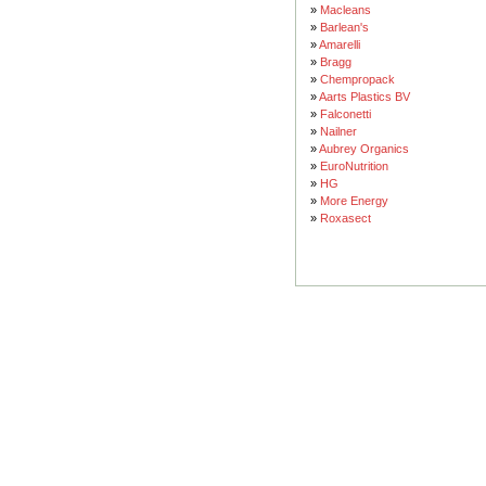
»
Macleans
»
Barlean's
»
Amarelli
»
Bragg
»
Chempropack
»
Aarts Plastics BV
»
Falconetti
»
Nailner
»
Aubrey Organics
»
EuroNutrition
»
HG
»
More Energy
»
Roxasect